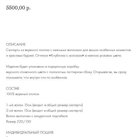
5500,00
р.
в корзину
ОПИСАНИЕ
Скатерть из вареного хлопка с нежными воланами для ваших особенных моментов
и красивых будней. Оттенок «Клубника с молоком» в нежном розовом цвете.
Изделие будет упаковано в подарочную коробку
вкусного сливочного цвета с полосатым паттерном сбоку. Открывая ее, вы сразу
понимаете, что внутри что-то особенное.
СОСТАВ
100% вареный хлопок
1-ый волан 15см (входит в общий размер скатерти)
2-ой волан 15см (входит в общий размер скатерти)
Волан выполнен с аккуратной подгибкой.
Размер 220/150
ИНДИВИДУАЛЬНЫЙ ПОШИВ