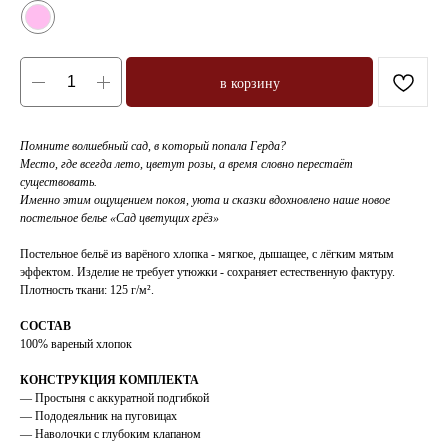
в корзину
Помните волшебный сад, в который попала Герда?
Место, где всегда лето, цветут розы, а время словно перестаёт
существовать.
Именно этим ощущением покоя, уюта и сказки вдохновлено наше новое
постельное белье «Сад цветущих грёз»
Постельное бельё из варёного хлопка - мягкое, дышащее, с лёгким мятым
эффектом. Изделие не требует утюжки - сохраняет естественную фактуру.
Плотность ткани: 125 г/м².
СОСТАВ
100% вареный хлопок
КОНСТРУКЦИЯ КОМПЛЕКТА
— Простыня с аккуратной подгибкой
— Пододеяльник на пуговицах
— Наволочки с глубоким клапаном